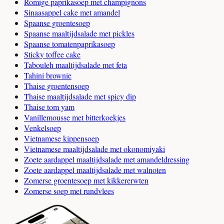
Romige paprikasoep met champignons
Sinaasappel cake met amandel
Spaanse groentesoep
Spaanse maaltijdsalade met pickles
Spaanse tomatenpaprikasoep
Sticky toffee cake
Tabouleh maaltijdsalade met feta
Tahini brownie
Thaise groentensoep
Thaise maaltijdsalade met spicy dip
Thaise tom yam
Vanillemousse met bitterkoekjes
Venkelsoep
Vietnamese kippensoep
Vietnamese maaltijdsalade met okonomiyaki
Zoete aardappel maaltijdsalade met amandeldressing
Zoete aardappel maaltijdsalade met walnoten
Zomerse groentesoep met kikkererwten
Zomerse soep met rundvlees