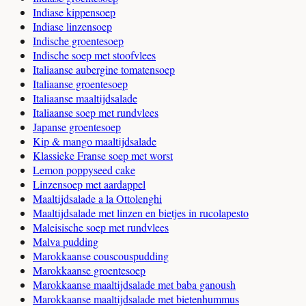
Indiase kippensoep
Indiase linzensoep
Indische groentesoep
Indische soep met stoofvlees
Italiaanse aubergine tomatensoep
Italiaanse groentesoep
Italiaanse maaltijdsalade
Italiaanse soep met rundvlees
Japanse groentesoep
Kip & mango maaltijdsalade
Klassieke Franse soep met worst
Lemon poppyseed cake
Linzensoep met aardappel
Maaltijdsalade a la Ottolenghi
Maaltijdsalade met linzen en bietjes in rucolapesto
Maleisische soep met rundvlees
Malva pudding
Marokkaanse couscouspudding
Marokkaanse groentesoep
Marokkaanse maaltijdsalade met baba ganoush
Marokkaanse maaltijdsalade met bietenhummus