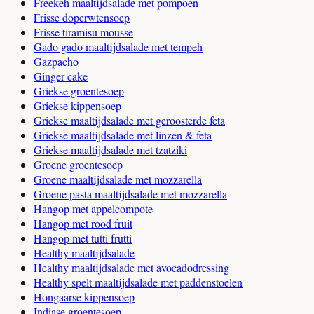
Freekeh maaltijdsalade met pompoen
Frisse doperwtensoep
Frisse tiramisu mousse
Gado gado maaltijdsalade met tempeh
Gazpacho
Ginger cake
Griekse groentesoep
Griekse kippensoep
Griekse maaltijdsalade met geroosterde feta
Griekse maaltijdsalade met linzen & feta
Griekse maaltijdsalade met tzatziki
Groene groentesoep
Groene maaltijdsalade met mozzarella
Groene pasta maaltijdsalade met mozzarella
Hangop met appelcompote
Hangop met rood fruit
Hangop met tutti frutti
Healthy maaltijdsalade
Healthy maaltijdsalade met avocadodressing
Healthy spelt maaltijdsalade met paddenstoelen
Hongaarse kippensoep
Indiase groentesoep