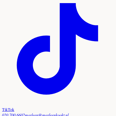
TikTok
020 700 6602
marleen@marleenkookt.nl