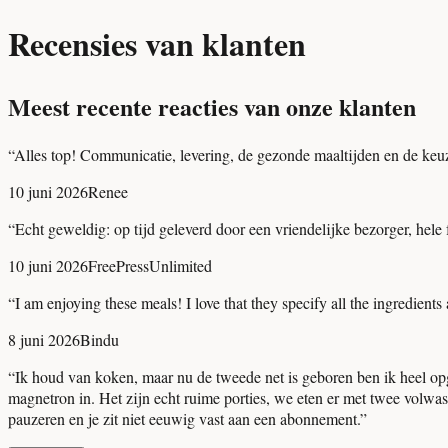
Recensies van klanten
Meest recente reacties van onze klanten
“
Alles top! Communicatie, levering, de gezonde maaltijden en de keuze
10 juni 2026
Renee
“
Echt geweldig: op tijd geleverd door een vriendelijke bezorger, hele
10 juni 2026
FreePressUnlimited
“
I am enjoying these meals! I love that they specify all the ingredient
8 juni 2026
Bindu
“
Ik houd van koken, maar nu de tweede net is geboren ben ik heel op
magnetron in. Het zijn echt ruime porties, we eten er met twee volwasse
pauzeren en je zit niet eeuwig vast aan een abonnement.
”