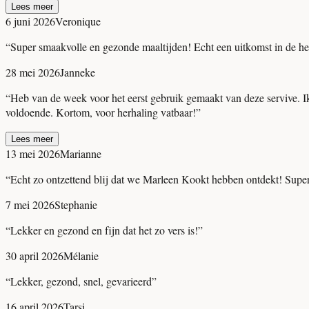
Lees meer
6 juni 2026
Veronique
“
Super smaakvolle en gezonde maaltijden! Echt een uitkomst in de hec
28 mei 2026
Janneke
“
Heb van de week voor het eerst gebruik gemaakt van deze servive. Ik 
voldoende. Kortom, voor herhaling vatbaar!
”
Lees meer
13 mei 2026
Marianne
“
Echt zo ontzettend blij dat we Marleen Kookt hebben ontdekt! Super g
7 mei 2026
Stephanie
“
Lekker en gezond en fijn dat het zo vers is!
”
30 april 2026
Mélanie
“
Lekker, gezond, snel, gevarieerd
”
16 april 2026
Tarsi