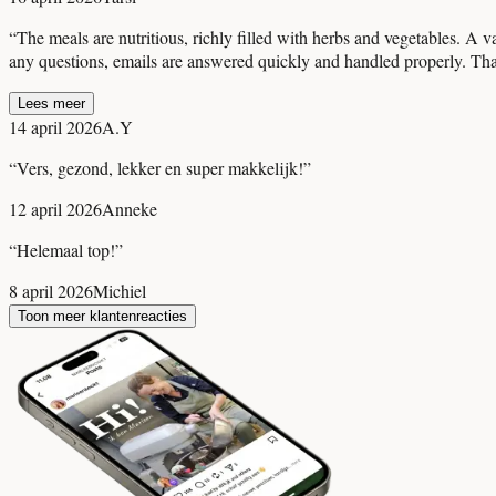
“
The meals are nutritious, richly filled with herbs and vegetables. A va
any questions, emails are answered quickly and handled properly. Tha
Lees meer
14 april 2026
A.Y
“
Vers, gezond, lekker en super makkelijk!
”
12 april 2026
Anneke
“
Helemaal top!
”
8 april 2026
Michiel
Toon meer klantenreacties