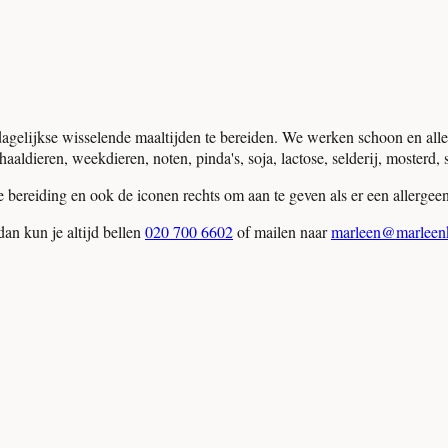
agelijkse wisselende maaltijden te bereiden. We werken schoon en all
ldieren, weekdieren, noten, pinda's, soja, lactose, selderij, mosterd, se
 bereiding en ook de iconen rechts om aan te geven als er een allergeen 
an kun je altijd bellen
020 700 6602
of mailen naar
marleen@marleenk