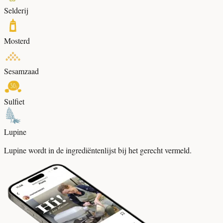
Selderij
Mosterd
Sesamzaad
Sulfiet
Lupine
Lupine wordt in de ingrediëntenlijst bij het gerecht vermeld.