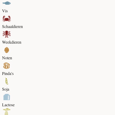
Vis
Schaaldieren
Weekdieren
Noten
Pinda's
Soja
Lactose