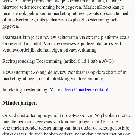
website. Hierbij vermelden we je voornaam en datum, nadat je
hiervoor actief toestemming hebt gegeven. MarleenKookt kan je
recensie ook gebruiken in marketinguitingen, zoals op sociale media
of in advertenties, mits je daarvoor expliciet toestemming hebt
gegeven.
Daarnaast kun je een review achterlaten via externe platforms zoals
Google of Trustpilot. Voor die reviews zijn deze platforms zelf
verantwoordelijk; zie hun eigen privacyverklaring.
Rechtsgrondslag:
Toestemming (artikel 6 lid 1 sub a AVG)
Bewaartermijn:
Zolang de review zichtbaar is op de website of in
marketinguitingen, of tot intrekking van toestemming.
Intrekking toestemming:
Via
marleen@marleenkookt.nl
Minderjarigen
Onze dienstverlening is gericht op volwassenen. Wij hebben niet de
intentie persoonsgegevens van kinderen jonger dan 16 jaar te
verzamelen zonder toestemming van hun ouder of verzorger. Als je
denkt dat wij dit toch hebben gedaan, neem dan contact met ons op