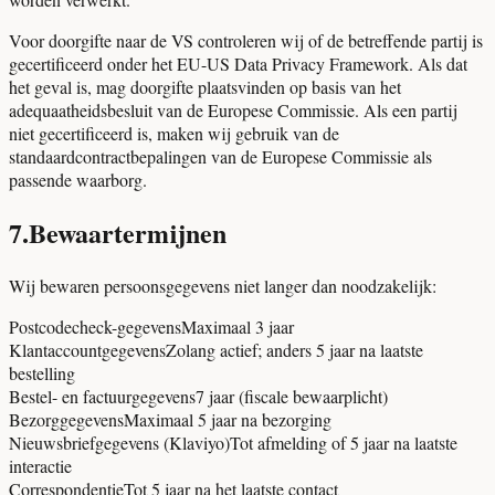
Voor doorgifte naar de VS controleren wij of de betreffende partij is
gecertificeerd onder het EU-US Data Privacy Framework. Als dat
het geval is, mag doorgifte plaatsvinden op basis van het
adequaatheidsbesluit van de Europese Commissie. Als een partij
niet gecertificeerd is, maken wij gebruik van de
standaardcontractbepalingen van de Europese Commissie als
passende waarborg.
7
.
Bewaartermijnen
Wij bewaren persoonsgegevens niet langer dan noodzakelijk:
Postcodecheck-gegevens
Maximaal 3 jaar
Klantaccountgegevens
Zolang actief; anders 5 jaar na laatste
bestelling
Bestel- en factuurgegevens
7 jaar (fiscale bewaarplicht)
Bezorggegevens
Maximaal 5 jaar na bezorging
Nieuwsbriefgegevens (Klaviyo)
Tot afmelding of 5 jaar na laatste
interactie
Correspondentie
Tot 5 jaar na het laatste contact