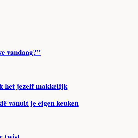
 we vandaag?"
 het jezelf makkelijk
ië vanuit je eigen keuken
 twist