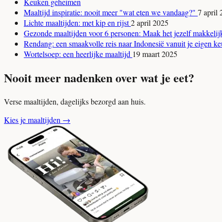
Keuken geheimen
Maaltijd inspiratie: nooit meer "wat eten we vandaag?"
7 april
Lichte maaltijden: met kip en rijst
2 april 2025
Gezonde maaltijden voor 6 personen: Maak het jezelf makkeli
Rendang: een smaakvolle reis naar Indonesië vanuit je eigen 
Wortelsoep: een heerlijke maaltijd
19 maart 2025
Nooit meer nadenken over wat je eet?
Verse maaltijden, dagelijks bezorgd aan huis.
Kies je maaltijden
→