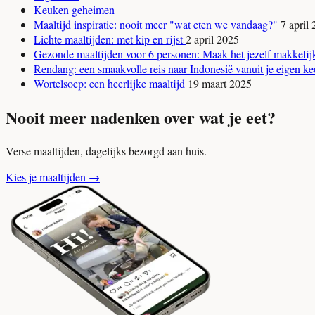
Keuken geheimen
Maaltijd inspiratie: nooit meer "wat eten we vandaag?"
7 april
Lichte maaltijden: met kip en rijst
2 april 2025
Gezonde maaltijden voor 6 personen: Maak het jezelf makkeli
Rendang: een smaakvolle reis naar Indonesië vanuit je eigen 
Wortelsoep: een heerlijke maaltijd
19 maart 2025
Nooit meer nadenken over wat je eet?
Verse maaltijden, dagelijks bezorgd aan huis.
Kies je maaltijden
→