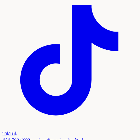
TikTok
020 700 6602
marleen@marleenkookt.nl