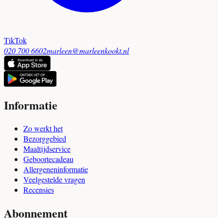
TikTok
020 700 6602
marleen@marleenkookt.nl
Informatie
Zo werkt het
Bezorggebied
Maaltijdservice
Geboortecadeau
Allergeneninformatie
Veelgestelde vragen
Recensies
Abonnement