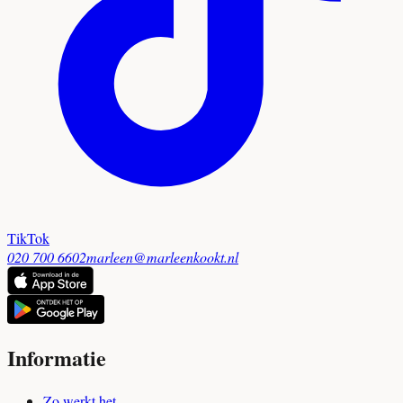
TikTok
020 700 6602
marleen@marleenkookt.nl
Informatie
Zo werkt het