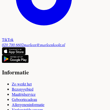
TikTok
020 700 6602
marleen@marleenkookt.nl
Informatie
Zo werkt het
Bezorggebied
Maaltijdservice
Geboortecadeau
Allergeneninformatie
Veelgestelde vragen