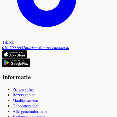
TikTok
020 700 6602
marleen@marleenkookt.nl
Informatie
Zo werkt het
Bezorggebied
Maaltijdservice
Geboortecadeau
Allergeneninformatie
Veelgestelde vragen