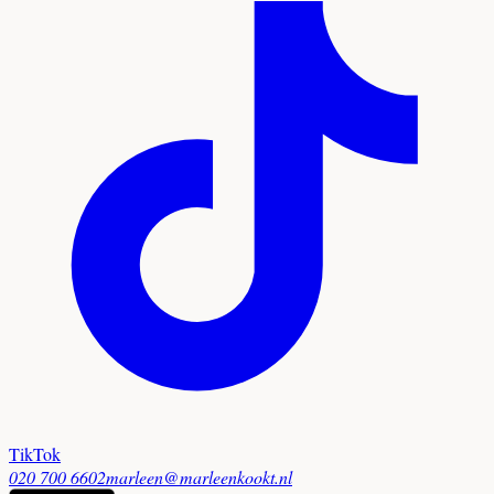
TikTok
020 700 6602
marleen@marleenkookt.nl