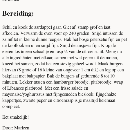
Bereiding:
Schil en kook de aardappel gaar. Giet af, stamp grof en laat
afkoelen. Verwarm de oven voor op 240 graden. Snijd intussen de
zalmfilet in kleine dunne reepjes. Hak het bosje peterselie fijn en pel
de knoflook en ui en snijd fijn. Snijd de ansjovis fijn. Klop de
eieren los in een schaaltje en rasp ⅓ van de citroenschil. Meng nu
alle ingrediënten met elkaar, samen met wat peper uit de molen,
kneed het samen, zodat het een stevig geheel wordt. Maak burgers
hiervan (8 grote of 16 kleine van ongeveer 1 cm dik) en leg op een
bakplaat met bakpapier. Bak de burgers af gedurende 8 tot 10
minuten. Lekker tussen een hamburger broodje, pitabroodje, wrap
of Libanees platbrood. Met een frisse salade en
mayonaise/yoghurtsaus met fijngesneden bieslook, fijngehakte
kappertjes, zwarte peper en citroenrasp is je maaltijd helemaal
compleet.
Eet smakelijk!
Door: Marleen