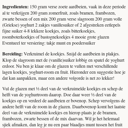
Ingredienten:
150 gram verse zoete aardbeien, vaak in deze periode
al te verkrijgen 200 gram zomerfruit, zoals bramen, frambozen,
zwarte bessen of een mix 200 gram verse slagroom 200 gram volle
(Griekse) yoghurt 2 zakjes vanillesuiker of 2 afgestreken eetlepels
fijne suiker 4-8 lekkere koekjes, zoals bitterkoekjes,
roomboterkoekjes of bastognekoekjes 4 mooie grote glazen
Eventueel ter versiering: takje munt en poedersuiker
Bereiding:
Verkruimel de koekjes. Snijd de aardbeien in plakjes.
Klop de slagroom met de (vanille)suiker lobbig en spatel de yoghurt
erdoor. Nu ben je klaar om de glazen te vullen met verschillende
lagen koekjes, yoghurt-room en fruit. Hieronder een suggestie hoe je
dat kan aanpakken, maar een andere volgorde is net zo lekker!
Vul de glazen met ⅓ deel van de verkruimelde koekjes en schep de
helft van de yoghurtroom daarop. Doe daar weer ⅓ deel van de
koekjes op en verdeel de aardbeien er bovenop. Schep vervolgens de
andere helft van de room in de glazen. Daarbovenop komt het laatste
deel van de verkruimelde koekjes en hierop plaats je de bramen,
frambozen, zwarte bessen of de mix daarvan. Wil je het helemaal
sjiek afmaken, dan leg je nu een paar blaadjes munt tussen het fruit