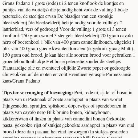
Grana Padano 1 grote (rode) ui 2 tenen knoflook de kontjes en
puntjes van de wortel(s) die je nodig hebt voor de vulling 1 bosje
peterselie, de steeltjes ervan De blaadjes van een stronkje
bleekselderij (de bleekselderij heb je nodig voor de vulling). 2
laurierblad, vers of gedroogd Voor de vulling: 1 grote ui 3 tenen
knoflook 250 gram wortel 3 stengels bleekselderij 200 gram cavolo
nero of boerenkool 1 blik van 400 gram cannellinibonen, uitgelekt 1
blik van 400 gram goede kwaliteit tomaten (ik gebruik graag Mutti).
150 gram oud brood, je kan hier alle soorten brood voor gebruiken 1
groentebouillonblokje Het bosje peterselie zonder de steeltjes
Plantaardige olie en eventueel olijfolie Zwarte peper or gedroogde
chilivlokken uit de molen en zout Eventueel geraspte Parmezaanse
kaas/Grana Padano
Tips ter vervanging of toevoeging:
Prei, rode ui, sjalot of bosui in
plaats van ui Pastinaak of zoete aardappel in plaats van wortel
Fijngesneden spruitjes, spitskool, doperwtjes of sperziebonen in
plaats van cavolo nero Blik bruine bonen, kidneybonen,
kikkererwten of linzen in plaats van cannellini bonen Gekookte
pasta, gekookte rijst of stukjes gekookte aardappel in plaats van oud
brood (deze dan pas aan het eind toevoegen) In stukjes gesneden
overrijpe tomaten in plaats van tomaat uit blik Restjes vlees of