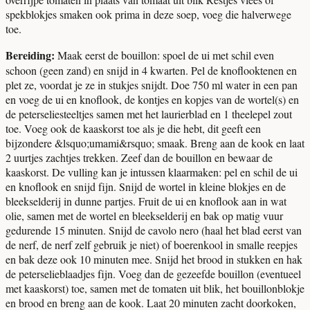
spekblokjes smaken ook prima in deze soep, voeg die halverwege
toe.
Bereiding:
Maak eerst de bouillon: spoel de ui met schil even
schoon (geen zand) en snijd in 4 kwarten. Pel de knoflooktenen en
plet ze, voordat je ze in stukjes snijdt. Doe 750 ml water in een pan
en voeg de ui en knoflook, de kontjes en kopjes van de wortel(s) en
de peterseliesteeltjes samen met het laurierblad en 1 theelepel zout
toe. Voeg ook de kaaskorst toe als je die hebt, dit geeft een
bijzondere &lsquo;umami&rsquo; smaak. Breng aan de kook en laat
2 uurtjes zachtjes trekken. Zeef dan de bouillon en bewaar de
kaaskorst. De vulling kan je intussen klaarmaken: pel en schil de ui
en knoflook en snijd fijn. Snijd de wortel in kleine blokjes en de
bleekselderij in dunne partjes. Fruit de ui en knoflook aan in wat
olie, samen met de wortel en bleekselderij en bak op matig vuur
gedurende 15 minuten. Snijd de cavolo nero (haal het blad eerst van
de nerf, de nerf zelf gebruik je niet) of boerenkool in smalle reepjes
en bak deze ook 10 minuten mee. Snijd het brood in stukken en hak
de peterselieblaadjes fijn. Voeg dan de gezeefde bouillon (eventueel
met kaaskorst) toe, samen met de tomaten uit blik, het bouillonblokje
en brood en breng aan de kook. Laat 20 minuten zacht doorkoken,