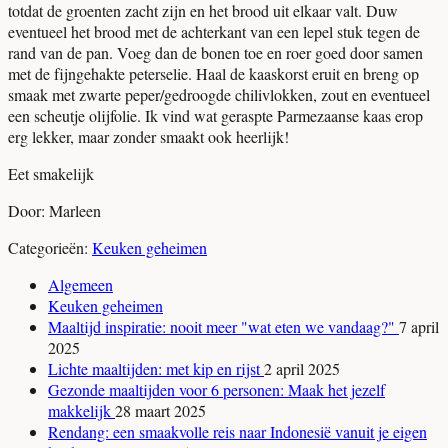
totdat de groenten zacht zijn en het brood uit elkaar valt. Duw
eventueel het brood met de achterkant van een lepel stuk tegen de
rand van de pan. Voeg dan de bonen toe en roer goed door samen
met de fijngehakte peterselie. Haal de kaaskorst eruit en breng op
smaak met zwarte peper/gedroogde chilivlokken, zout en eventueel
een scheutje olijfolie. Ik vind wat geraspte Parmezaanse kaas erop
erg lekker, maar zonder smaakt ook heerlijk!
Eet smakelijk
Door: Marleen
Categorieën:
Keuken geheimen
Algemeen
Keuken geheimen
Maaltijd inspiratie: nooit meer "wat eten we vandaag?"
7 april
2025
Lichte maaltijden: met kip en rijst
2 april 2025
Gezonde maaltijden voor 6 personen: Maak het jezelf
makkelijk
28 maart 2025
Rendang: een smaakvolle reis naar Indonesië vanuit je eigen