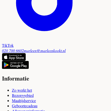
TikTok
020 700 6602
marleen@marleenkookt.nl
Informatie
Zo werkt het
Bezorggebied
Maaltijdservice
Geboortecadeau
Allergeneninformatie