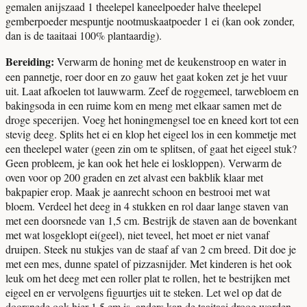
gemalen anijszaad 1 theelepel kaneelpoeder halve theelepel
gemberpoeder mespuntje nootmuskaatpoeder 1 ei (kan ook zonder,
dan is de taaitaai 100% plantaardig).
Bereiding:
Verwarm de honing met de keukenstroop en water in
een pannetje, roer door en zo gauw het gaat koken zet je het vuur
uit. Laat afkoelen tot lauwwarm. Zeef de roggemeel, tarwebloem en
bakingsoda in een ruime kom en meng met elkaar samen met de
droge specerijen. Voeg het honingmengsel toe en kneed kort tot een
stevig deeg. Splits het ei en klop het eigeel los in een kommetje met
een theelepel water (geen zin om te splitsen, of gaat het eigeel stuk?
Geen probleem, je kan ook het hele ei loskloppen). Verwarm de
oven voor op 200 graden en zet alvast een bakblik klaar met
bakpapier erop. Maak je aanrecht schoon en bestrooi met wat
bloem. Verdeel het deeg in 4 stukken en rol daar lange staven van
met een doorsnede van 1,5 cm. Bestrijk de staven aan de bovenkant
met wat losgeklopt ei(geel), niet teveel, het moet er niet vanaf
druipen. Steek nu stukjes van de staaf af van 2 cm breed. Dit doe je
met een mes, dunne spatel of pizzasnijder. Met kinderen is het ook
leuk om het deeg met een roller plat te rollen, het te bestrijken met
eigeel en er vervolgens figuurtjes uit te steken. Let wel op dat de
doorsnede ook hier 1,5 cm is, anders kan de taaitaai droog worden