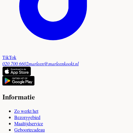
TikTok
020 700 6602
marleen@marleenkookt.nl
Informatie
Zo werkt het
Bezorggebied
Maaltijdservice
Geboortecadeau