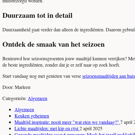
thuisbezorgd worden.
Duurzaam tot in detail
Duurzaamheid gaat verder dan alleen de ingrediënten. Daarom gebruik 
Ontdek de smaak van het seizoen
Benieuwd hoe seizoensgroenten jouw maaltijd kunnen verrijken? Met o
de beste ingrediënten, zonder dat je er zelf naar op zoek hoeft.
Start vandaag nog met genieten van verse
seizoensmaaltijden aan huis
Door: Marleen
Categorieën:
Algemeen
Algemeen
Keuken geheimen
Maaltijd inspiratie: nooit meer "wat eten we vandaag?"
7 april
Lichte maaltijden: met kip en rijst
2 april 2025
Gezonde maaltijden voor 6 personen: Maak het jezelf makkeli