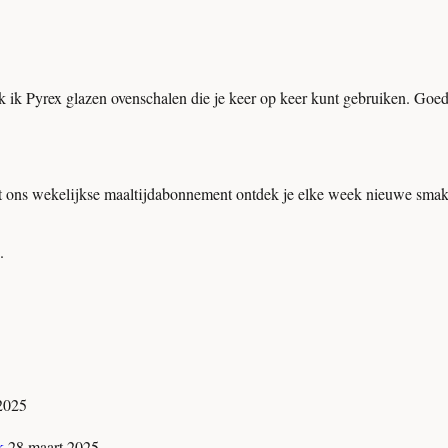
ik Pyrex glazen ovenschalen die je keer op keer kunt gebruiken. Goed 
ns wekelijkse maaltijdabonnement ontdek je elke week nieuwe smaken, p
.
 2025
jk
28 maart 2025