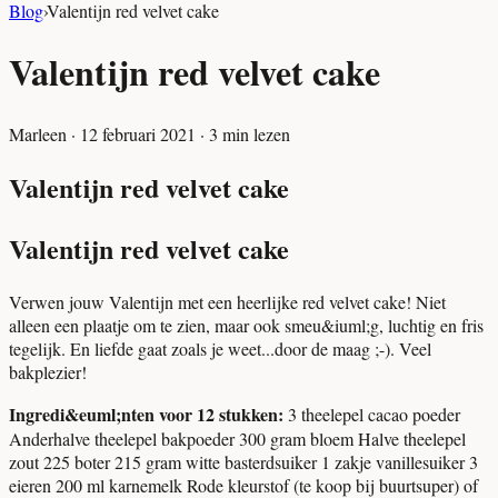
Blog
›
Valentijn red velvet cake
Valentijn red velvet cake
Marleen
·
12 februari 2021
·
3
min lezen
Valentijn red velvet cake
Valentijn red velvet cake
Verwen jouw Valentijn met een heerlijke red velvet cake! Niet
alleen een plaatje om te zien, maar ook smeu&iuml;g, luchtig en fris
tegelijk. En liefde gaat zoals je weet...door de maag ;-). Veel
bakplezier!
Ingredi&euml;nten voor 12 stukken:
3 theelepel cacao poeder
Anderhalve theelepel bakpoeder 300 gram bloem Halve theelepel
zout 225 boter 215 gram witte basterdsuiker 1 zakje vanillesuiker 3
eieren 200 ml karnemelk Rode kleurstof (te koop bij buurtsuper) of