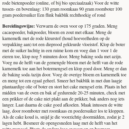
rode bietenpoeder (online, of bij bio speciaalzaak) Voor de witte
tussen- en bovenlaag: 130 gram roomkaas 90 gram roomboter 100
gram poedersuiker Een flink bakblik rechthoekig of rond
Bereidingswijze:
Verwarm de oven voor op 175 graden. Meng
cacaopoeder, bakpoeder, bloem en zout met elkaar. Meng de
karnemelk met de rode kleurstof (houd hoeveelheden op de
verpakking aan) tot een dieprood gekleurde vloeistof. Klop de boter
met de suiker luchtig in een ruime kom en voeg dan 1 voor 1 de
eieren toe, klop nog 5 minuten door. Meng baking soda met azijn.
Voeg nu de helft van de gemengde bloem met de helft van de rode
karnemelk toe aan het botermengsel en klop goed door. Meng er dan
de baking soda /azijn door. Voeg de overige bloem en karnemelk toe
en meng tot een egaal geheel. Smeer het bakblik in met dun laagje
plantaardige olie of boter en stort het cake mengsel erin. Plaats in het
midden van de oven en bak af gedurende 20-25 minuten, check met
een prikker of de cake niet plakt aan de prikker, bak anders nog iets
langer. Laat daarna de cake goed afkoelen. Maak intussen de witte
laag, door roomboter met roomkaas en poedersuiker los te kloppen.
Als de cake koud is, snijd je die voorzichtig doormidden, zodat je 2
lagen hebt. Besmeer de opengesneden laag met de helft van het
witte mengsel. Plaats de andere laag er weer op en besmeer