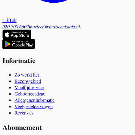
TikTok
020 700 6602
marleen@marleenkookt.nl
Informatie
Zo werkt het
Bezorggebied
Maaltijdservice
Geboortecadeau
Allergeneninformatie
Veelgestelde vragen
Recensies
Abonnement