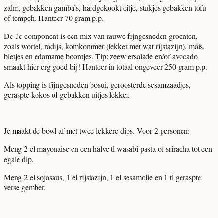
zalm, gebakken gamba’s, hardgekookt eitje, stukjes gebakken tofu
of tempeh. Hanteer 70 gram p.p.
De 3e component is een mix van rauwe fijngesneden groenten,
zoals wortel, radijs, komkommer (lekker met wat rijstazijn), mais,
bietjes en edamame boontjes. Tip: zeewiersalade en/of avocado
smaakt hier erg goed bij! Hanteer in totaal ongeveer 250 gram p.p.
Als topping is fijngesneden bosui, geroosterde sesamzaadjes,
geraspte kokos of gebakken uitjes lekker.
Je maakt de bowl af met twee lekkere dips. Voor 2 personen:
Meng 2 el mayonaise en een halve tl wasabi pasta of sriracha tot een
egale dip.
Meng 2 el sojasaus, 1 el rijstazijn, 1 el sesamolie en 1 tl geraspte
verse gember.