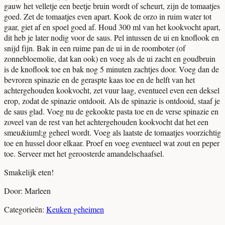
gauw het velletje een beetje bruin wordt of scheurt, zijn de tomaatjes
goed. Zet de tomaatjes even apart. Kook de orzo in ruim water tot
gaar, giet af en spoel goed af. Houd 300 ml van het kookvocht apart,
dit heb je later nodig voor de saus. Pel intussen de ui en knoflook en
snijd fijn. Bak in een ruime pan de ui in de roomboter (of
zonnebloemolie, dat kan ook) en voeg als de ui zacht en goudbruin
is de knoflook toe en bak nog 5 minuten zachtjes door. Voeg dan de
bevroren spinazie en de geraspte kaas toe en de helft van het
achtergehouden kookvocht, zet vuur laag, eventueel even een deksel
erop, zodat de spinazie ontdooit. Als de spinazie is ontdooid, staaf je
de saus glad. Voeg nu de gekookte pasta toe en de verse spinazie en
zoveel van de rest van het achtergehouden kookvocht dat het een
smeu&iuml;g geheel wordt. Voeg als laatste de tomaatjes voorzichtig
toe en hussel door elkaar. Proef en voeg eventueel wat zout en peper
toe. Serveer met het geroosterde amandelschaafsel.
Smakelijk eten!
Door: Marleen
Categorieën:
Keuken geheimen