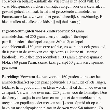
couscous en bulgur) &ndash; die vrij stevig is en goed vult. De
verse bladspinazie en cherrytomaatjes zorgen voor een kleurrijk en
gezond geheel. Ik maak het af met geroosterde amandelen en
Parmezaanse kaas, zo wordt het gerecht heerlijk smeu&iuml;g. En
hier smullen niet alleen de kids bij mij thuis van ;-)
Ingredi&euml;nten voor 4 kinderporties:
50 gram
amandelschaafsel 250 gram cherrytomaatjes 1 theelepel
paprikapoeder 1 theelepel oregano &frac12; eetlepel
zonnebloemolie 180 gram orzo (of riso, zo wordt het ook genoemd,
dit is pasta in de vorm van een rijstkorrel) 1 kleine ui 1 teentje
knoflook 1 volle theelepel roomboter 100 gram diepvriesspinazie
blokjes 60 gram Parmezaanse kaas geraspt 50 gram verse spinazie
gewassen
Bereiding:
Verwarm de oven voor op 160 graden en rooster het
amandelschaafsel op een plaat gedurende 10 minuten of iets langer,
totdat ze licht goudbruin van kleur worden. Haal dan uit de oven en
zet apart. Verwarm de oven naar 220 graden voor de tomaatjes. Doe
de cherrytomaatjes in een kom en meng met de zonnebloemolie,
oregano en paprikapoeder met een snufje zout. Spreid uit op een
bakplaat met bakpapier en plaats in de oven voor 5-8 minuten. Zo