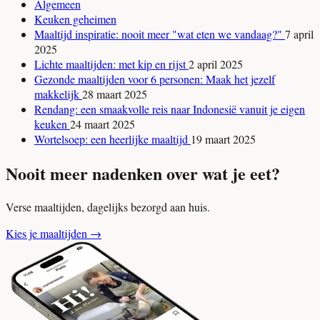
Algemeen
Keuken geheimen
Maaltijd inspiratie: nooit meer "wat eten we vandaag?"
7 april
2025
Lichte maaltijden: met kip en rijst
2 april 2025
Gezonde maaltijden voor 6 personen: Maak het jezelf
makkelijk
28 maart 2025
Rendang: een smaakvolle reis naar Indonesië vanuit je eigen
keuken
24 maart 2025
Wortelsoep: een heerlijke maaltijd
19 maart 2025
Nooit meer nadenken over wat je eet?
Verse maaltijden, dagelijks bezorgd aan huis.
Kies je maaltijden
→