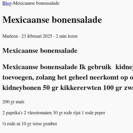
Blog
›
Mexicaanse bonensalade
Mexicaanse bonensalade
Marleen
·
23 februari 2025
·
2
min lezen
Mexicaanse bonensalade
Mexicaanse bonensalade
Ik gebruik kidne
toevoegen, zolang het geheel neerkomt op 
kidneybonen
50 gr kikkererwten
100 gr zw
200 gr maïs
2 paprika’s
2 vleestomaten
30 gr rode rijst
1 rode peper
½ rode ui
10 gr verse gember