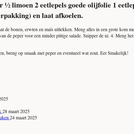
r
½ limoen
2 eetlepels goede olijfolie
1 eetl
erpakking) en laat afkoelen.
Laat de bonen, erwten en maïs uitlekken. Meng alles in een grote kom m
van de peper voor een minder pittige salade. Snipper de ui.
4.
Meng het s
een, breng op smaak met peper en eventueel wat zout.
Eet Smakelijk!
 2025
jk
28 maart 2025
keuken
24 maart 2025