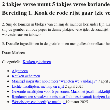
2 takjes verse munt
5 takjes verse koriande
Bereiding
1.
Kook de rode rijst gaar (zie v
2.
Snij de tomaten in blokjes van en snij de munt en koriander fijn. 
snij de gember en rode peper in dunne plakjes, verwijder de zaadlijst 
worcestersaus en tabasco.
5.
Doe alle ingrediënten in de grote kom en meng alles door elkaar h
Door: Marleen
Categorieën:
Keuken geheimen
Algemeen
Keuken geheimen
Maaltijd inspiratie: nooit meer "wat eten we vandaag?"
7 april
Lichte maaltijden: met kip en rijst
2 april 2025
Gezonde maaltijden voor 6 personen: Maak het jezelf makkeli
Rendang: een smaakvolle reis naar Indonesië vanuit je eigen 
Wortelsoep: een heerlijke maaltijd
19 maart 2025