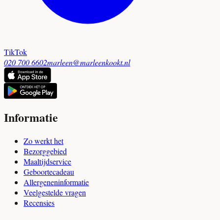
TikTok
020 700 6602
marleen@marleenkookt.nl
Informatie
Zo werkt het
Bezorggebied
Maaltijdservice
Geboortecadeau
Allergeneninformatie
Veelgestelde vragen
Recensies