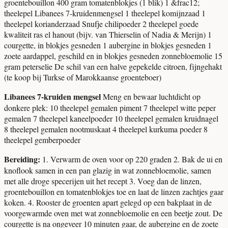
groentebouillon 400 gram tomatenblokjes (1 blik) 1 &frac12;
theelepel Libanees 7-kruidenmengsel 1 theelepel komijnzaad 1
theelepel korianderzaad Snufje chilipoeder 2 theelepel goede
kwaliteit ras el hanout (bijv. van Thierselin of Nadia & Merijn) 1
courgette, in blokjes gesneden 1 aubergine in blokjes gesneden 1
zoete aardappel, geschild en in blokjes gesneden zonnebloemolie 15
gram peterselie De schil van een halve gepekelde citroen, fijngehakt
(te koop bij Turkse of Marokkaanse groenteboer)
Libanees 7-kruiden mengsel
Meng en bewaar luchtdicht op
donkere plek: 10 theelepel gemalen piment 7 theelepel witte peper
gemalen 7 theelepel kaneelpoeder 10 theelepel gemalen kruidnagel
8 theelepel gemalen nootmuskaat 4 theelepel kurkuma poeder 8
theelepel gemberpoeder
Bereiding:
1. Verwarm de oven voor op 220 graden 2. Bak de ui en
knoflook samen in een pan glazig in wat zonnebloemolie, samen
met alle droge specerijen uit het recept 3. Voeg dan de linzen,
groentebouillon en tomatenblokjes toe en laat de linzen zachtjes gaar
koken. 4. Rooster de groenten apart gelegd op een bakplaat in de
voorgewarmde oven met wat zonnebloemolie en een beetje zout. De
courgette is na ongeveer 10 minuten gaar, de aubergine en de zoete