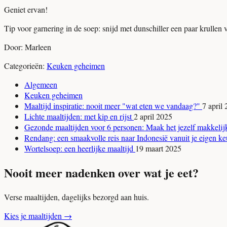
Geniet ervan!
Tip voor garnering in de soep: snijd met dunschiller een paar krullen 
Door: Marleen
Categorieën:
Keuken geheimen
Algemeen
Keuken geheimen
Maaltijd inspiratie: nooit meer "wat eten we vandaag?"
7 april
Lichte maaltijden: met kip en rijst
2 april 2025
Gezonde maaltijden voor 6 personen: Maak het jezelf makkeli
Rendang: een smaakvolle reis naar Indonesië vanuit je eigen 
Wortelsoep: een heerlijke maaltijd
19 maart 2025
Nooit meer nadenken over wat je eet?
Verse maaltijden, dagelijks bezorgd aan huis.
Kies je maaltijden
→