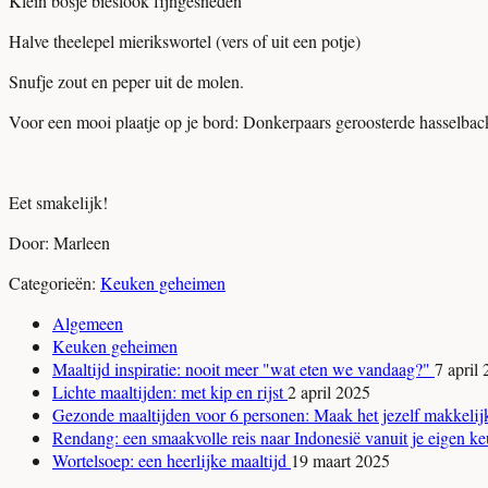
Klein bosje bieslook fijngesneden
Halve theelepel mierikswortel (vers of uit een potje)
Snufje zout en peper uit de molen.
Voor een mooi plaatje op je bord: Donkerpaars geroosterde hasselback
Eet smakelijk!
Door: Marleen
Categorieën:
Keuken geheimen
Algemeen
Keuken geheimen
Maaltijd inspiratie: nooit meer "wat eten we vandaag?"
7 april
Lichte maaltijden: met kip en rijst
2 april 2025
Gezonde maaltijden voor 6 personen: Maak het jezelf makkeli
Rendang: een smaakvolle reis naar Indonesië vanuit je eigen 
Wortelsoep: een heerlijke maaltijd
19 maart 2025