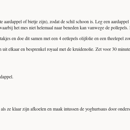
ardappel of bietje zijn), zodat de schil schoon is. Leg een aardappel o
waarbij het mes niet helemaal naar beneden kan vanwege de pollepels. 
 takjes en doe dit samen met een 4 eetlepels olijfolie en een theelepel z
n uit elkaar en besprenkel royaal met de kruidenolie. Zet voor 30 minut
rdappel.
e als ze klaar zijn afkoelen en maak intussen de yoghurtsaus door onder