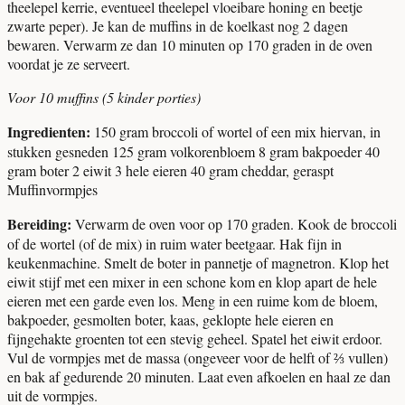
theelepel kerrie, eventueel theelepel vloeibare honing en beetje
zwarte peper). Je kan de muffins in de koelkast nog 2 dagen
bewaren. Verwarm ze dan 10 minuten op 170 graden in de oven
voordat je ze serveert.
Voor 10 muffins (5 kinder porties)
Ingredienten:
150 gram broccoli of wortel of een mix hiervan, in
stukken gesneden 125 gram volkorenbloem 8 gram bakpoeder 40
gram boter 2 eiwit 3 hele eieren 40 gram cheddar, geraspt
Muffinvormpjes
Bereiding:
Verwarm de oven voor op 170 graden. Kook de broccoli
of de wortel (of de mix) in ruim water beetgaar. Hak fijn in
keukenmachine. Smelt de boter in pannetje of magnetron. Klop het
eiwit stijf met een mixer in een schone kom en klop apart de hele
eieren met een garde even los. Meng in een ruime kom de bloem,
bakpoeder, gesmolten boter, kaas, geklopte hele eieren en
fijngehakte groenten tot een stevig geheel. Spatel het eiwit erdoor.
Vul de vormpjes met de massa (ongeveer voor de helft of ⅔ vullen)
en bak af gedurende 20 minuten. Laat even afkoelen en haal ze dan
uit de vormpjes.