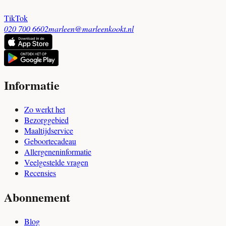
TikTok
020 700 6602
marleen@marleenkookt.nl
Informatie
Zo werkt het
Bezorggebied
Maaltijdservice
Geboortecadeau
Allergeneninformatie
Veelgestelde vragen
Recensies
Abonnement
Blog