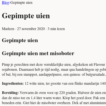
Blog
›
Gepimpte uien
Gepimpte uien
Marleen
·
27 november 2020
·
3
min lezen
Gepimpte uien
Gepimpte uien met misoboter
Pimp je gerechten met deze verrukkelijke uien, afgekeken uit Flavou
sojabonen. Daarnaast heb je tijd nodig, maar qua handelingen op gebi
of bal, bij een stamppot, aardappelpuree, een quinoa- of bulgursalade, i
Ingredienten:
12 witte uien, ter grootte van een flinke mandarijn 140
Bereiding:
Verwarm de oven voor op 220 graden. Halveer de uien en ha
dan de miso toe en 1,4 liter warm water. Klop het goed door. Pak een b
beneden erin. Giet hier de misoboter overheen. Dek af met aluminiumfo