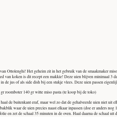
r van Ottolenghi! Het geheim zit in het gebruik van de smaakmaker mis
ed van koken is dit recept een makkie! Deze uien blijven minimaal 3 da
n de jus of als side dish bij een stukje vlees. Deze uien passen eigenlijk
 gr roomboter 140 gr witte miso pasta (te koop bij de toko)
al de buitenkant eraf, maar wel zo dat de gehalveerde uien niet uit elk
akblik waar de uien precies naast elkaar inpassen (doe er anders nog 1 ui
lie en zet de schaal 35 minuten in de oven. Haal daarna de schaal uit d