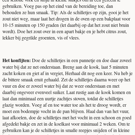
gebruiken. Voeg pas op het eind van de bereiding toe, dan
behouden ze hun smaak. Tip: Als de schilletjes op zijn, gooi je het
zout niet weg, maar laat het drogen in de oven op een bakplaat voor
10-15 minuten op 150 graden (let daarbij op dat het zout niet bruin
wordt). Doe het zout over in een apart bakje en je hebt citrus zout,
lekker bij gegrilde groenten, vis of vlees.
Het konfijten:
Doe de schilletjes in een pannetje en doe daar zoveel
water bij dat ze net onderstaan. Breng aan de kook, laat 5 minuten
zacht koken en giet af in vergiet, Herhaal dit nog een keer. Nu heb je
de bittere smaak eruit gehaald. Zet de schilletjes daarna weer op het
vuur en doe er zoveel water bij dat ze weer onderstaan en met
daarbij ongeveer evenveel suiker. Laat rustig aan de kook komen en
laat dan minimaal een uurtje zachtjes stoven, totdat de schilletjes
glazig worden. Voeg af en toe water toe als het te droog wordt, er
moet een bodempje vocht in de pan blijven. Haal dan van het vuur,
laat afkoelen, doe de schilletjes met het vocht in een schoon en goed
afgedekt bakje en zet in de koelkast voor minimaal 2 weken. Om te
gebruiken kan je de schilletjes in smalle reepjes snijden of in kleine