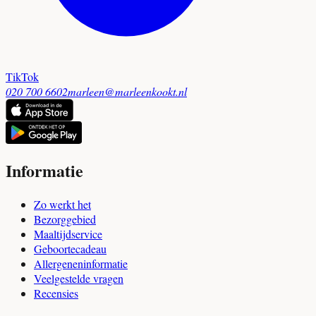
TikTok
020 700 6602
marleen@marleenkookt.nl
Informatie
Zo werkt het
Bezorggebied
Maaltijdservice
Geboortecadeau
Allergeneninformatie
Veelgestelde vragen
Recensies