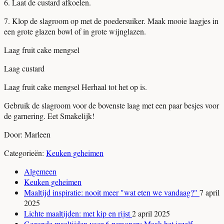
6.
Laat de custard afkoelen.
7.
Klop de slagroom op met de poedersuiker.
Maak mooie laagjes in
een grote glazen bowl of in grote wijnglazen.
Laag fruit cake mengsel
Laag custard
Laag fruit cake mengsel
Herhaal tot het op is.
Gebruik de slagroom voor de bovenste laag met een paar besjes voor
de garnering. Eet Smakelijk!
Door: Marleen
Categorieën:
Keuken geheimen
Algemeen
Keuken geheimen
Maaltijd inspiratie: nooit meer "wat eten we vandaag?"
7 april
2025
Lichte maaltijden: met kip en rijst
2 april 2025
Gezonde maaltijden voor 6 personen: Maak het jezelf