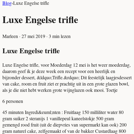
Blog
›
Luxe Engelse trifle
Luxe Engelse trifle
Marleen
·
27 mei 2019
·
3
min lezen
Luxe Engelse trifle
Luxe Engelse trifle, voor Moederdag
12 mei is het weer moederdag,
daarom geef ik je deze week een recept voor een heerlijk en
bijzonder dessert, &ldquo;Trifle.&rdquo; Dit feestelijk laagjesdessert
van cake, room en fruit ziet er prachtig uit in een grote glazen bowl,
als je die niet hebt werken grote wijnglazen ook mooi.
Toetje
6 personen
45 minuten
Ingredi&euml;nten :
Fruitlaag
150 milliliter water
80
gram suiker
2 steranijs
1 vanillepeul
kaneelstokje
500 gram
gemengd rood fruit (uit de diepvries van supermarkt kan ook)
200
gram naturel cake, zelfgemaakt of van de bakker
Custardlaag
800