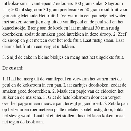
ml koksroom
1 vanillepeul
7 eidooiers
100 gram suiker
Slagroom
laag
500 ml slagroom
30 gram poedersuiker
50 gram rood fruit voor
garnering
Methode
Het fruit:
1.
Verwarm in een pannetje het water,
met suiker, steranijs, merg uit de vanillepeul en de peul zelf en het
kaneelstokje. Breng aan de kook en laat minimaal 30 min rustig
doorkoken, zodat de smaken goed intrekken in deze siroop.
2.
Zeef
de siroop en giet meteen over het rode fruit. Laat rustig staan. Laat
daarna het fruit in een vergiet uitlekken.
3.
Snijd de cake in kleine blokjes en meng met het uitgelekte fruit.
De custard:
1.
Haal het merg uit de vanillepeul en verwarm het samen met de
peul en de koksroom in een pan. Laat zachtjes doorkoken, zodat de
smaken goed doortrekken.
2.
Maak een papje van de eidooier, het
suiker en de maizena.
3.
Giet de hete koksroom door een vergiet
over het papje in een nieuwe pan, terwijl je goed roert.
5.
Zet de pan
op het vuur en roer met een platte metalen spatel rustig door, totdat
het stevig wordt.
Laat het ei niet stollen, dus niet laten koken, maar
net tegen de kook aan.