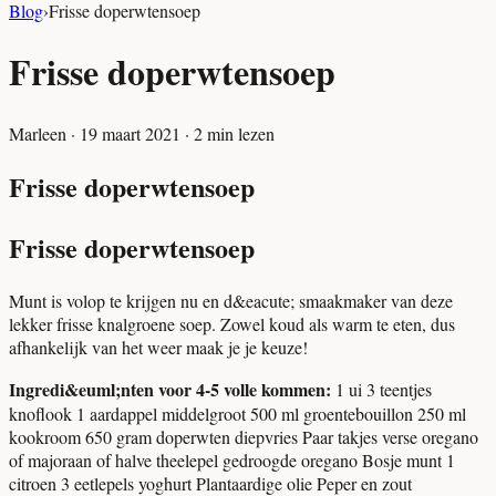
Blog
›
Frisse doperwtensoep
Frisse doperwtensoep
Marleen
·
19 maart 2021
·
2
min lezen
Frisse doperwtensoep
Frisse doperwtensoep
Munt is volop te krijgen nu en d&eacute; smaakmaker van deze
lekker frisse knalgroene soep. Zowel koud als warm te eten, dus
afhankelijk van het weer maak je je keuze!
Ingredi&euml;nten voor 4-5 volle kommen:
1 ui 3 teentjes
knoflook 1 aardappel middelgroot 500 ml groentebouillon 250 ml
kookroom 650 gram doperwten diepvries Paar takjes verse oregano
of majoraan of halve theelepel gedroogde oregano Bosje munt 1
citroen 3 eetlepels yoghurt Plantaardige olie Peper en zout