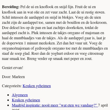
Bereiding:
Pel de ui en knoflook en snijd fijn. Fruit de ui en
knoflook aan in wat olie en zet vuur zacht. Laat de ui rustig stoven.
Schil intussen de aardappel en snijd in blokjes. Voeg als de uien
zacht zijn de aardappel toe, samen met de bouillon en de kookroom.
Doe deksel los op de pan en laat zachtjes doorkoken, totdat de
aardappel zacht is. Pluk intussen de takjes oregano of majoraan en
haal de muntblaadjes van de takjes. Als de aardappel gaar is, laat je
de doperwten 1 minuut meekoken. Zet dan het vuur uit. Voeg de
oregano/majoraan of gedroogde oregano toe met de muntblaadjes en
staaf de soep glad. Roer dan de yoghurt erdoor en voeg citroensap
naar smaak toe. Breng verder op smaak met peper en zout.
Geniet ervan!
Door: Marleen
Categorieën:
Keuken geheimen
Algemeen
Keuken geheimen
Maaltijd inspiratie: nooit meer "wat eten we vandaag?"
7 april