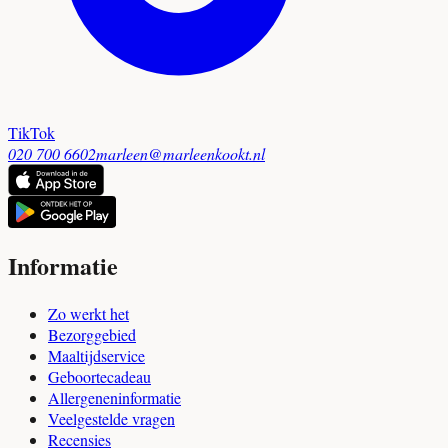
TikTok
020 700 6602
marleen@marleenkookt.nl
Informatie
Zo werkt het
Bezorggebied
Maaltijdservice
Geboortecadeau
Allergeneninformatie
Veelgestelde vragen
Recensies