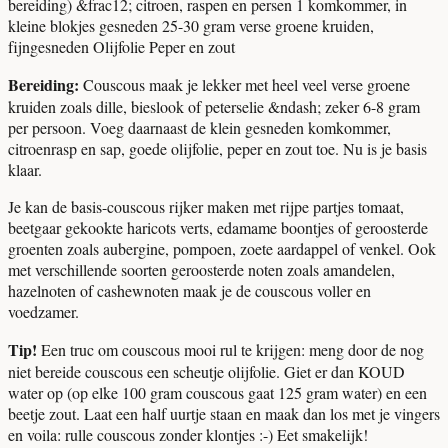
bereiding) &frac12; citroen, raspen en persen 1 komkommer, in
kleine blokjes gesneden 25-30 gram verse groene kruiden,
fijngesneden Olijfolie Peper en zout
Bereiding:
Couscous maak je lekker met heel veel verse groene
kruiden zoals dille, bieslook of peterselie &ndash; zeker 6-8 gram
per persoon. Voeg daarnaast de klein gesneden komkommer,
citroenrasp en sap, goede olijfolie, peper en zout toe. Nu is je basis
klaar.
Je kan de basis-couscous rijker maken met rijpe partjes tomaat,
beetgaar gekookte haricots verts, edamame boontjes of geroosterde
groenten zoals aubergine, pompoen, zoete aardappel of venkel. Ook
met verschillende soorten geroosterde noten zoals amandelen,
hazelnoten of cashewnoten maak je de couscous voller en
voedzamer.
Tip!
Een truc om couscous mooi rul te krijgen: meng door de nog
niet bereide couscous een scheutje olijfolie. Giet er dan KOUD
water op (op elke 100 gram couscous gaat 125 gram water) en een
beetje zout. Laat een half uurtje staan en maak dan los met je vingers
en voila: rulle couscous zonder klontjes :-) Eet smakelijk!