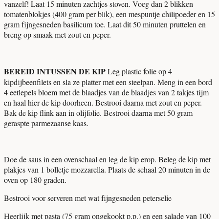
vanzelf! Laat 15 minuten zachtjes stoven. Voeg dan 2 blikken
tomatenblokjes (400 gram per blik), een mespuntje chilipoeder en 15
gram fijngesneden basilicum toe. Laat dit 50 minuten pruttelen en
breng op smaak met zout en peper.
BEREID INTUSSEN DE KIP
Leg plastic folie op 4
kipdijbeenfilets en sla ze platter met een steelpan. Meng in een bord
4 eetlepels bloem met de blaadjes van de blaadjes van 2 takjes tijm
en haal hier de kip doorheen. Bestrooi daarna met zout en peper.
Bak de kip flink aan in olijfolie. Bestrooi daarna met 50 gram
geraspte parmezaanse kaas.
Doe de saus in een ovenschaal en leg de kip erop. Beleg de kip met
plakjes van 1 bolletje mozzarella. Plaats de schaal 20 minuten in de
oven op 180 graden.
Bestrooi voor serveren met wat fijngesneden peterselie
Heerlijk met pasta (75 gram ongekookt p.p.) en een salade van 100