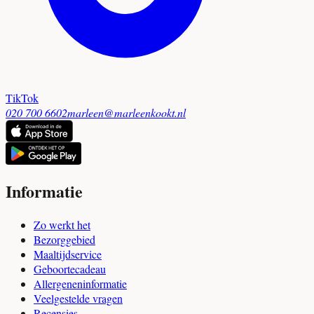
TikTok
020 700 6602
marleen@marleenkookt.nl
Informatie
Zo werkt het
Bezorggebied
Maaltijdservice
Geboortecadeau
Allergeneninformatie
Veelgestelde vragen
Recensies