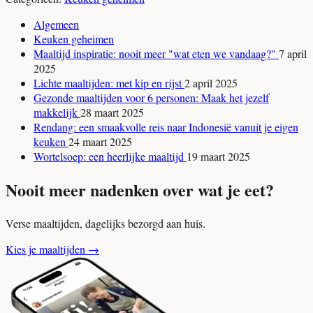
Algemeen
Keuken geheimen
Maaltijd inspiratie: nooit meer "wat eten we vandaag?"
7 april
2025
Lichte maaltijden: met kip en rijst
2 april 2025
Gezonde maaltijden voor 6 personen: Maak het jezelf
makkelijk
28 maart 2025
Rendang: een smaakvolle reis naar Indonesië vanuit je eigen
keuken
24 maart 2025
Wortelsoep: een heerlijke maaltijd
19 maart 2025
Nooit meer nadenken over wat je eet?
Verse maaltijden, dagelijks bezorgd aan huis.
Kies je maaltijden
→