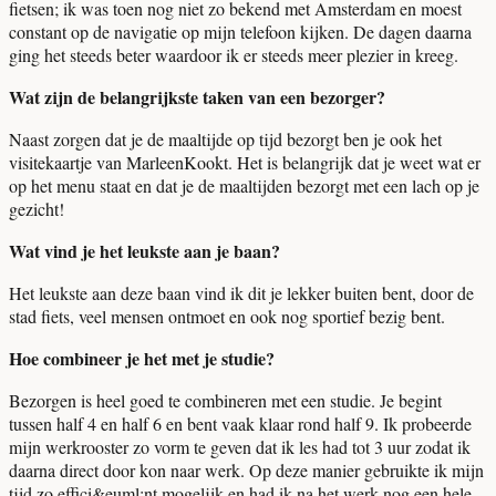
fietsen; ik was toen nog niet zo bekend met Amsterdam en moest
constant op de navigatie op mijn telefoon kijken. De dagen daarna
ging het steeds beter waardoor ik er steeds meer plezier in kreeg.
Wat zijn de belangrijkste taken van een bezorger?
Naast zorgen dat je de maaltijde op tijd bezorgt ben je ook het
visitekaartje van MarleenKookt. Het is belangrijk dat je weet wat er
op het menu staat en dat je de maaltijden bezorgt met een lach op je
gezicht!
Wat vind je het leukste aan je baan?
Het leukste aan deze baan vind ik dit je lekker buiten bent, door de
stad fiets, veel mensen ontmoet en ook nog sportief bezig bent.
Hoe combineer je het met je studie?
Bezorgen is heel goed te combineren met een studie. Je begint
tussen half 4 en half 6 en bent vaak klaar rond half 9. Ik probeerde
mijn werkrooster zo vorm te geven dat ik les had tot 3 uur zodat ik
daarna direct door kon naar werk. Op deze manier gebruikte ik mijn
tijd zo effici&euml;nt mogelijk en had ik na het werk nog een hele