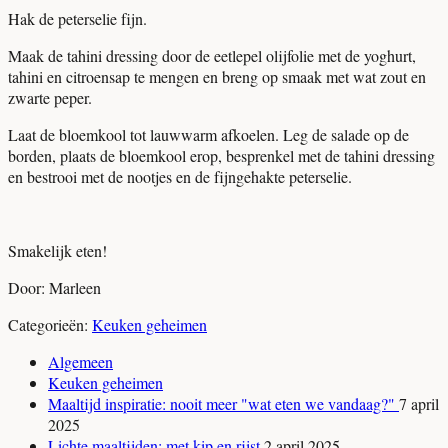
Hak de peterselie fijn.
Maak de tahini dressing door de eetlepel olijfolie met de yoghurt,
tahini en citroensap te mengen en breng op smaak met wat zout en
zwarte peper.
Laat de bloemkool tot lauwwarm afkoelen. Leg de salade op de
borden, plaats de bloemkool erop, besprenkel met de tahini dressing
en bestrooi met de nootjes en de fijngehakte peterselie.
Smakelijk eten!
Door: Marleen
Categorieën:
Keuken geheimen
Algemeen
Keuken geheimen
Maaltijd inspiratie: nooit meer "wat eten we vandaag?"
7 april
2025
Lichte maaltijden: met kip en rijst
2 april 2025