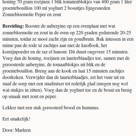
honing 70 gram rozijnen 1 blik tomatenblokjes van 400 gram 1 liter
groentebouillon 100 ml yoghurt 2 bosuitjes fijngesneden
Zonnebloemolie Peper en zout
Bereiding:
Rooster de aubergine op een ovenplaat met wat
zonnebloemolie en zout in de oven op 220 graden gedurende 20-25
minuten, totdat ze mooi zacht zijn en goudbruin. Bak intussen in een
ruime pan de rode ui zachtjes aan met de knoflook, het
komijnpoeder en de raz el hanout. Dit duurt ongeveer 15 minuten.
Voeg dan de honing, rozijnen en laurierblaadjes toe, samen met de
geroosterde aubergine, de tomaatblokjes uit blik en de
groentebouillon. Breng aan de kook en laat 15 minuten zachtjes
doorkoken. Verwijder dan de laurierblaadjes, zet het vuur uit en
staaf de soep met een staafmixer tot redelijk glad (mogen nog wel
wat stukjes in zitten). Voeg dan de yoghurt toe en de bosui en breng
op smaak met zout en peper.
Lekker met een stuk geroosterd brood en hummus.
Eet smakelijk!
Door: Marleen