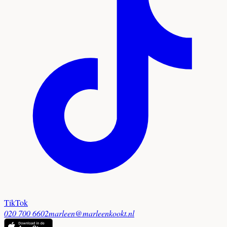
TikTok
020 700 6602
marleen@marleenkookt.nl