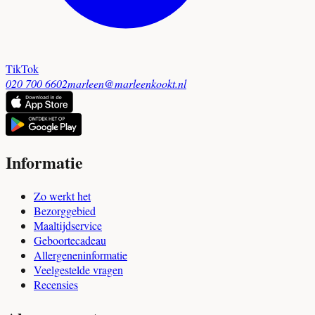
TikTok
020 700 6602
marleen@marleenkookt.nl
Informatie
Zo werkt het
Bezorggebied
Maaltijdservice
Geboortecadeau
Allergeneninformatie
Veelgestelde vragen
Recensies