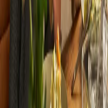
TikTok
020 700 6602
marleen@marleenkookt.nl
Information
How it works
Delivery area
Maaltijdservice
Geboortecadeau